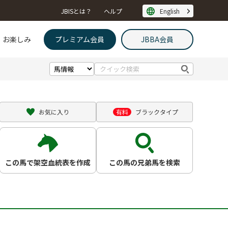
JBISとは？
ヘルプ
English
お楽しみ
プレミアム会員
JBBA会員
検
索
お気に入り
有料
ブラックタイプ
この馬で架空血統表を作成
この馬の兄弟馬を検索