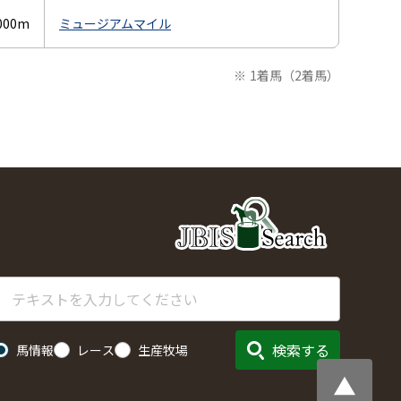
000m
ミュージアムマイル
※
1着馬（2着馬）
検索する
馬情報
レース
生産牧場
トップへ