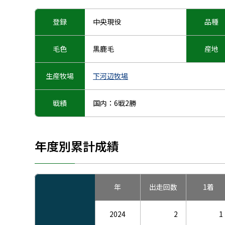
登録
中央現役
品種
毛色
黒鹿毛
産地
生産牧場
下河辺牧場
戦績
国内：6戦2勝
年度別累計成績
年
出走
回数
1着
2024
2
1