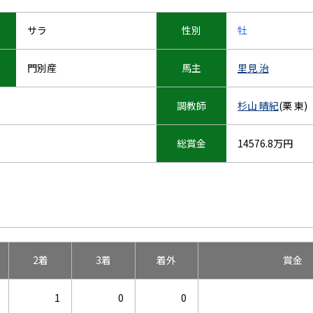
サラ
性別
牡
門別産
馬主
里見 治
調教師
杉山 晴紀
(栗 東)
総賞金
14576.8万円
2着
3着
着外
賞金
1
0
0