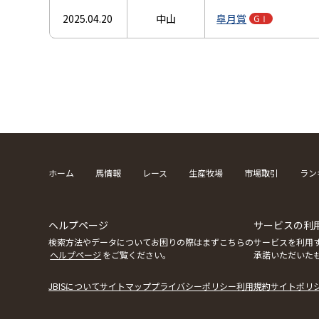
2025.04.20
中山
皐月賞
GⅠ
ホーム
馬情報
レース
生産牧場
市場取引
ラン
ヘルプページ
サービスの利
検索方法やデータについてお困りの際はまずこちらの
サービスを利用
ヘルプページ
をご覧ください。
承諾いただいた
JBISについて
サイトマップ
プライバシーポリシー
利用規約
サイトポリ