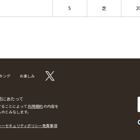
5
芝
2
キング
お楽しみ
用にあたって
することによって
利用規約
の内容を
ものとみなします。
シー
セキュリティポリシー
免責事項