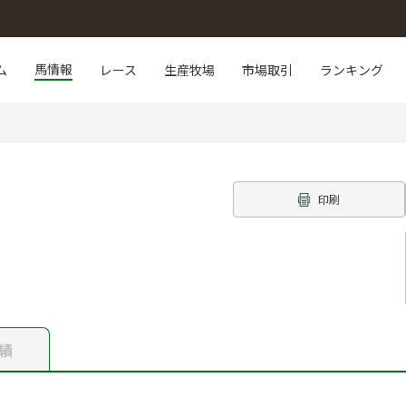
馬情報
ム
レース
生産牧場
市場取引
ランキング
印刷
績