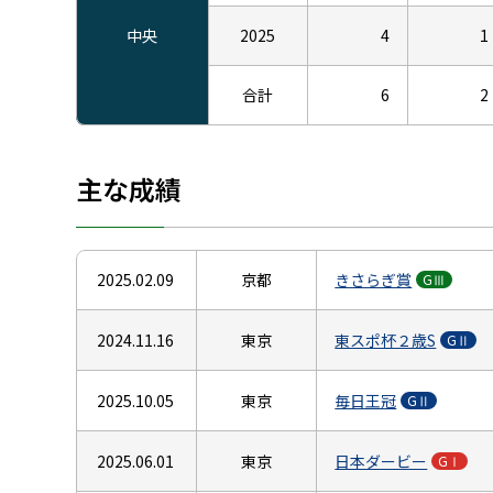
中央
2025
4
1
合計
6
2
主な成績
2025.02.09
京都
きさらぎ賞
GⅢ
2024.11.16
東京
東スポ杯２歳S
GⅡ
2025.10.05
東京
毎日王冠
GⅡ
2025.06.01
東京
日本ダービー
GⅠ